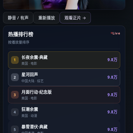
开始播放
静音 / 有声
重新播放
观看正片 →
点击后开始（需用户操作以符合浏览器策略）
热播排行榜
Live
按播放量排序
长夜余震·典藏
9.8万
1
美国
·
电影
星河回声
9.8万
2
中国大陆
·
综艺
月面行动·纪念版
9.8万
3
美国
·
电影
狂潮余震
9.8万
4
美国
·
动漫
暴雪潜伏·典藏
9.8万
5