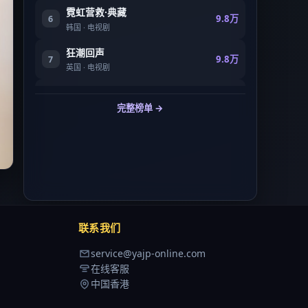
霓虹营救·典藏
9.8万
6
韩国
·
电视剧
狂潮回声
9.8万
7
英国
·
电视剧
终局猎场
9.8万
8
完整榜单 →
中国大陆
·
电影
联系我们
service@yajp-online.com
在线客服
中国香港