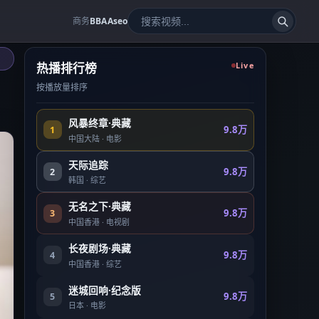
商务
BBAAseo
热播排行榜
Live
按播放量排序
风暴终章·典藏
9.8万
1
中国大陆
·
电影
天际追踪
9.8万
2
韩国
·
综艺
无名之下·典藏
9.8万
3
中国香港
·
电视剧
长夜剧场·典藏
9.8万
4
中国香港
·
综艺
迷城回响·纪念版
9.8万
5
日本
·
电影